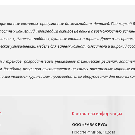
ие ванные комнаты, продуманные до мельчайших деталей. Под маркой R
лостных концепций. Производим акриловые ванны с возможностью установ
лнениях, душевые поддоны, душевые каналы и трапы. Далее в ассорти
ческие умывальники), мебель для ванных комнат, смесители и широкий ас
ми трендов, разрабатываем уникальные технические решения, запатен
 дизайном, регулярно выставляется на самых престижных мировых конк
а мы являемся крупнейшим производителем оборудования для ванных ком
И
Контактная информация
ы
ООО «РАВАК РУС»
Проспект Мира, 102с1а