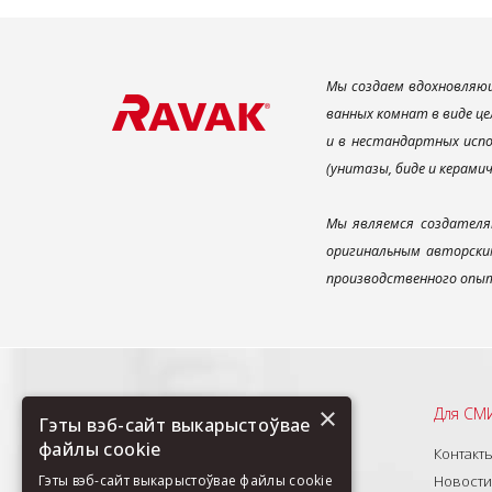
Мы создаем вдохновляющ
ванных комнат в виде це
и в нестандартных испо
(унитазы, биде и керами
Мы являемся создателя
оригинальным авторским
производственного опыт
×
Рекомендуем
Для СМ
Гэты вэб-сайт выкарыстоўвае
файлы cookie
О нас
Контакт
Продукты
Новости
Гэты вэб-сайт выкарыстоўвае файлы cookie