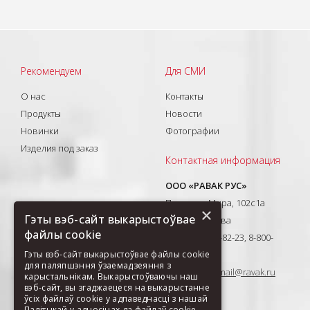
Рекомендуем
Для СМИ
О нас
Контакты
Продукты
Новости
Новинки
Фотографии
Изделия под заказ
Контактная информация
ООО «РАВАК РУС»
Проспект Мира, 102с1а
×
Гэты вэб-сайт выкарыстоўвае
129626, Москва
файлы cookie
T: +7(495) 710-82-23, 8-800-
Гэты вэб-сайт выкарыстоўвае файлы cookie
333-41-51
для паляпшэння ўзаемадзеяння з
E-mail:
ravak-mail@ravak.ru
карыстальнікам. Выкарыстоўваючы наш
вэб-сайт, вы згаджаецеся на выкарыстанне
ўсіх файлаў cookie у адпаведнасці з нашай
Палітыкай у адносінах да файлаў cookie.