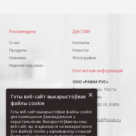
Рекомендуем
Для СМИ
О нас
Контакты
Продукты
Новости
Новинки
Фотографии
Изделия под заказ
Контактная информация
ООО «РАВАК РУС»
Проспект Мира, 102с1а
×
Гэты вэб-сайт выкарыстоўвае
129626, Москва
файлы cookie
T: +7(495) 710-82-23, 8-800-
Гэты вэб-сайт выкарыстоўвае файлы cookie
333-41-51
для паляпшэння ўзаемадзеяння з
E-mail:
ravak-mail@ravak.ru
карыстальнікам. Выкарыстоўваючы наш
вэб-сайт, вы згаджаецеся на выкарыстанне
ўсіх файлаў cookie у адпаведнасці з нашай