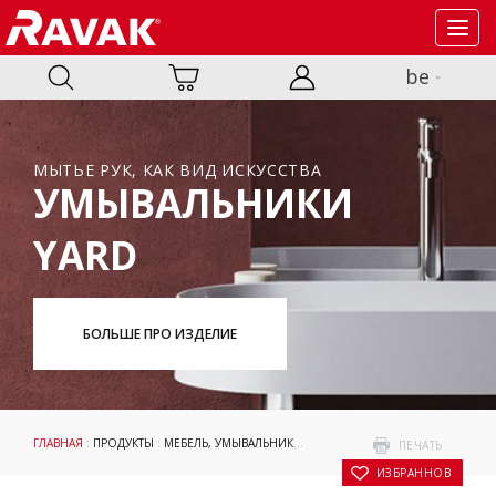
Toggl
navig
be
МЫТЬЕ РУК, КАК ВИД ИСКУССТВА
УМЫВАЛЬНИКИ
YARD
БОЛЬШЕ ПРО ИЗДЕЛИЕ
ГЛАВНАЯ
:
ПРОДУКТЫ
:
МЕБЕЛЬ, УМЫВАЛЬНИКИ И ТУАЛЕТЫ
:
УМЫВАЛЬНИКИ
:
SO
ПЕЧАТЬ
В ИЗБРАННОЕ