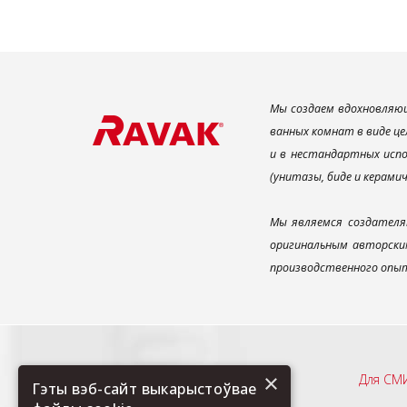
Мы создаем вдохновляющ
ванных комнат в виде це
и в нестандартных испо
(унитазы, биде и керами
Мы являемся создателя
оригинальным авторским
производственного опыт
×
Рекомендуем
Для СМ
Гэты вэб-сайт выкарыстоўвае