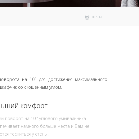
ПЕЧАТЬ
оворота на 10° для достижения максимального
шкафчик со скошенным углом.
льший комфорт
ий поворот на 10° углового умывальника
печивает намного больше места и Вам не
ется тесниться у стены.