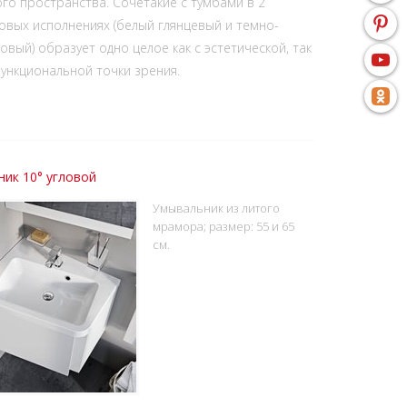
го пространства. Сочетакие с тумбами в 2
овых исполнениях (белый глянцевый и темно-
овый) образует одно целое как с эстетической, так
функциональной точки зрения.
ик 10° угловой
Умывальник из литого
мрамора; размер: 55 и 65
см.