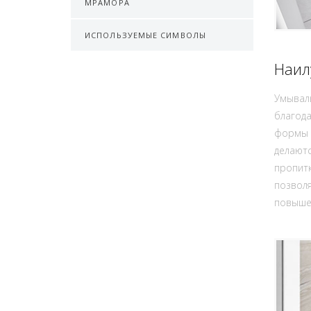
МРАМОРА
ИСПОЛЬЗУЕМЫЕ СИМВОЛЫ
Наил
Умываль
благод
формы и
делаютс
пропитк
позволя
повышен