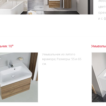
любо
цвет
орех
и с 
ьник 10°
Умывальн
Умывальник из литого
мрамора; Размеры: 55 и 65
см.