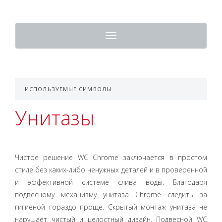
Toggle
navigation
ИСПОЛЬЗУЕМЫЕ СИМВОЛЫ
Унитазы
Чистое решение WC Chrome заключается в простом
стиле без каких-либо ненужных деталей и в проверенной
и эффективной системе слива воды. Благодаря
подвесному механизму унитаза Chrome следить за
гигиеной гораздо проще. Скрытый монтаж унитаза не
нарушает чистый и целостный дизайн. Подвесной WC