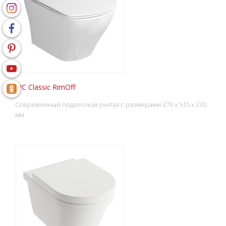
WC Classic RimOff
Современный подвесной унитаз с размерами 370 x 515 x 330
мм