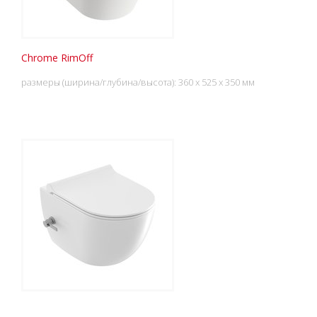
Chrome RimOff
размеры (ширина/глубина/высота): 360 x 525 x 350 мм