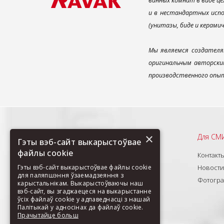
ванных комнат в виде це
и в нестандартных испо
(унитазы, биде и керами
Мы являемся создателя
оригинальным авторским
производственного опыт
×
Рекомендуем
Для СМ
Гэты вэб-сайт выкарыстоўвае
файлы cookie
О нас
Контакт
Продукты
Новости
Гэты вэб-сайт выкарыстоўвае файлы cookie
для паляпшэння ўзаемадзеяння з
Новинки
Фотогр
карыстальнікам. Выкарыстоўваючы наш
вэб-сайт, вы згаджаецеся на выкарыстанне
Изделия под заказ
ўсіх файлаў cookie у адпаведнасці з нашай
Палітыкай у адносінах да файлаў cookie.
Прачытайце больш