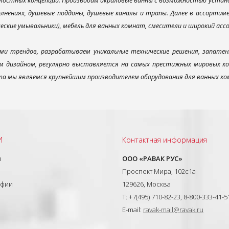
лостных концепций. Производим акриловые ванны с возможностью установ
лнениях, душевые поддоны, душевые каналы и трапы. Далее в ассорти
ческие умывальники), мебель для ванных комнат, смесители и широкий ас
ми трендов, разрабатываем уникальные технические решения, запатен
 дизайном, регулярно выставляется на самых престижных мировых конк
а мы являемся крупнейшим производителем оборудования для ванных ком
И
Контактная информация
ы
ООО «РАВАК РУС»
Проспект Мира, 102с1а
афии
129626, Москва
T: +7(495) 710-82-23, 8-800-333-41-5
E-mail:
ravak-mail@ravak.ru