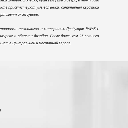
ки шторок для ванн, душевые углы и двери, в том числе
менте присутствуют умывальники, санитарная керамика
сортимент аксессуаров.
тованные технологии и материалы. Продукция RAVAK с
урсах в области дизайна. После более чем 25-летнего
нат в Центральной и Восточной Европе.
1