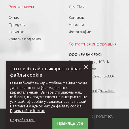
Рекомендуем
Для СМИ
О нас
Контакты
Продукты
Новости
Новинки
Фотографии
Изделия под заказ
Контактная информация
ООО «РАВАК РУС»
Проспект Мира, 102с1а
×
Гэты вэб-сайт выкарыстоўвае
129626, Москва
файлы cookie
T: +7(495) 710-82-23, 8-800-
333-41-51
Гэты вэб-сайт выкарыстоўвае файлы cookie
для паляпшэння ўзаемадзеяння з
E-mail:
ravak-mail@ravak.ru
карыстальнікам. Выкарыстоўваючы наш
вэб-сайт, вы згаджаецеся на выкарыстанне
ўсіх файлаў cookie у адпаведнасці з нашай
Палітыкай у адносінах да файлаў cookie.
Прачытайце больш
ПОРЕКОМЕНДОВАТЬ СТРАНИЦУ
|
КАРТА САЙТА
|
COOKIES
|
ПОЛИТИКА
Падрабязней
Прыняць усё
ОБРАБОТКИ ДАННЫХ ООО РАВАК РУС