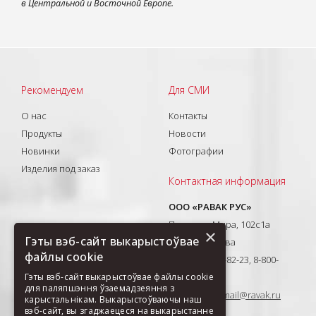
в Центральной и Восточной Европе.
Рекомендуем
Для СМИ
О нас
Контакты
Продукты
Новости
Новинки
Фотографии
Изделия под заказ
Контактная информация
ООО «РАВАК РУС»
Проспект Мира, 102с1а
×
Гэты вэб-сайт выкарыстоўвае
129626, Москва
файлы cookie
T: +7(495) 710-82-23, 8-800-
Гэты вэб-сайт выкарыстоўвае файлы cookie
333-41-51
для паляпшэння ўзаемадзеяння з
E-mail:
ravak-mail@ravak.ru
карыстальнікам. Выкарыстоўваючы наш
вэб-сайт, вы згаджаецеся на выкарыстанне