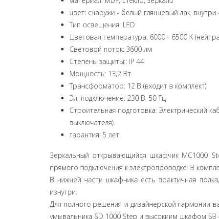
материал: MDF, стекло, зеркало
цвет: снаружи - белый глянцевый лак, внутри 
Тип освещения: LED
Цветовая температура: 6000 - 6500 K (нейтр
Световой поток: 3600 лм
Степень защиты:: IP 44
Мощность: 13,2 Вт
Трансформатор: 12 В (входит в комплект)
Эл. подключение: 230 В, 50 Гц
Строительная подготовка: Электрический ка
выключателя).
гарантия: 5 лет
Зеркальный открывающийся шкафчик MC1000 Ste
прямого подключения к электропроводке. В комплек
В нижней части шкафчика есть практичная полка
изнутри.
Для полного решения и дизайнерской гармонии в
умывальника SD 1000 Step и высокиим шкафом SB 4