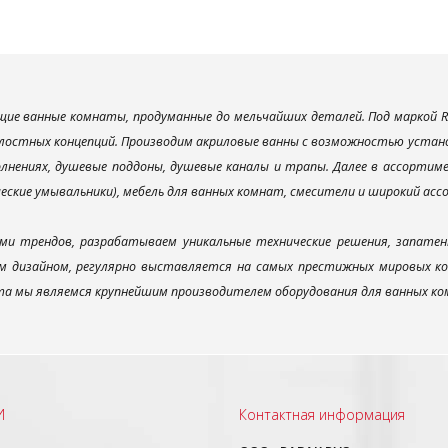
ие ванные комнаты, продуманные до мельчайших деталей. Под маркой R
лостных концепций. Производим акриловые ванны с возможностью установ
лнениях, душевые поддоны, душевые каналы и трапы. Далее в ассорти
ческие умывальники), мебель для ванных комнат, смесители и широкий ас
ми трендов, разрабатываем уникальные технические решения, запатен
 дизайном, регулярно выставляется на самых престижных мировых конк
а мы являемся крупнейшим производителем оборудования для ванных ком
И
Контактная информация