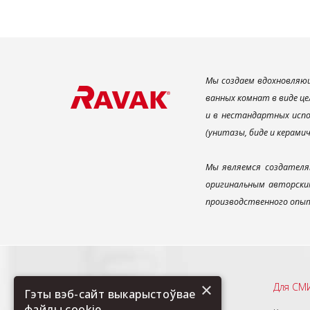
Мы создаем вдохновляющ
ванных комнат в виде це
и в нестандартных испо
(унитазы, биде и керами
Мы являемся создателя
оригинальным авторским
производственного опыт
×
Рекомендуем
Для СМ
Гэты вэб-сайт выкарыстоўвае
файлы cookie