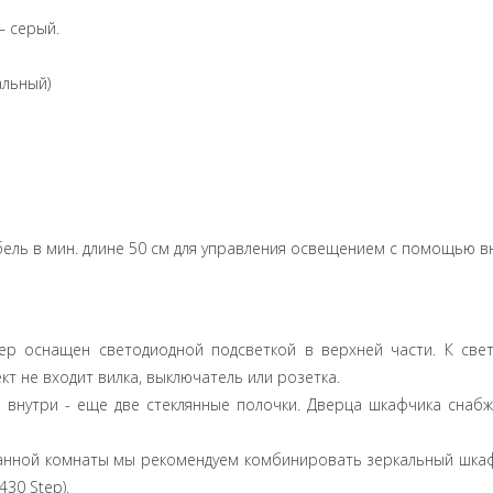
– серый.
альный)
бель в мин. длине 50 см для управления освещением с помощью в
p оснащен светодиодной подсветкой в верхней части. К свет
т не входит вилка, выключатель или розетка.
, внутри - еще две стеклянные полочки. Дверца шкафчика снабж
анной комнаты мы рекомендуем комбинировать зеркальный шкаф S
30 Step).