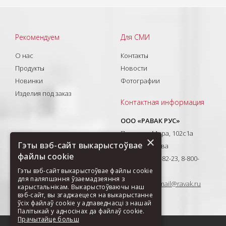
Рекомендуем
Для СМИ
О нас
Контакты
Продукты
Новости
Новинки
Фотографии
Изделия под заказ
Контактная информация
ООО «РАВАК РУС»
Проспект Мира, 102с1а
×
Гэты вэб-сайт выкарыстоўвае
129626, Москва
файлы cookie
T: +7(495) 710-82-23, 8-800-
333-41-51
Гэты вэб-сайт выкарыстоўвае файлы cookie
для паляпшэння ўзаемадзеяння з
E-mail:
ravak-mail@ravak.ru
карыстальнікам. Выкарыстоўваючы наш
вэб-сайт, вы згаджаецеся на выкарыстанне
ўсіх файлаў cookie у адпаведнасці з нашай
Палітыкай у адносінах да файлаў cookie.
Прачытайце больш