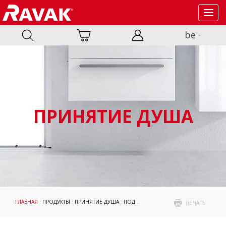
Toggl
navig
be
ПРИНЯТИЕ ДУША
ГЛАВНАЯ
:
ПРОДУКТЫ
:
ПРИНЯТИЕ ДУША
:
ПОДДОНЫ
: АКРИЛОВЫЕ ПОДДОНЫ
ПЕЧАТЬ