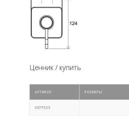
Ценник / купить
АРТИКУЛ
РАЗМЕРЫ
X07P323