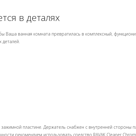
тся в деталях
тобы Ваша ванная комната превратилась в комплексный, функцион
 деталей.
 зажимной пластине. Держатель снабжен с внутренней стороны п
рхности рекомендуем использовать средство RAVAK Cleaner Chrom