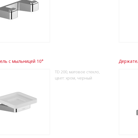
ель с мыльницей 10°
Держател
TD 200, матовое стекло,
цвет: хром, черный