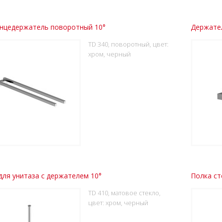
нцедержатель поворотный 10°
Держател
TD 340, поворотный, цвет:
хром, черный
ля унитаза с держателем 10°
Полка ст
TD 410, матовое стекло,
цвет: хром, черный