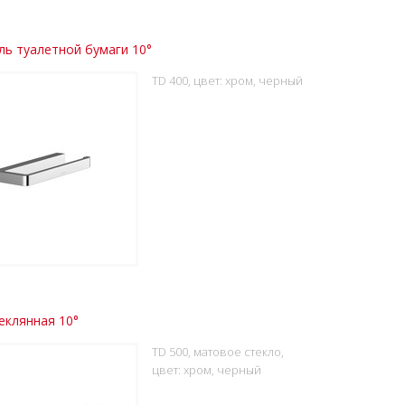
ь туалетной бумаги 10°
TD 400, цвет: хром, черный
еклянная 10°
TD 500, матовое стекло,
цвет: хром, черный