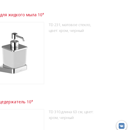
для жидкого мыла 10°
TD 231, матовое стекло,
цвет: хром, черный
цедержатель 10°
TD 310.длина 63 см, цвет:
хром, черный