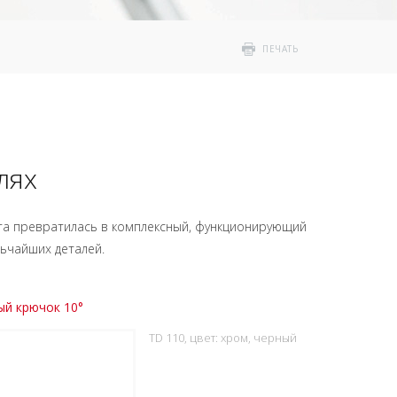
ПЕЧАТЬ
лях
ата превратилась в комплексный, функционирующий
ьчайших деталей.
ый крючок 10°
TD 110, цвет: хром, черный