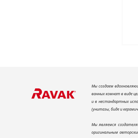
Мы создаем вдохновляющ
ванных комнат в виде це
и в нестандартных испо
(унитазы, биде и керами
Мы являемся создателя
оригинальным авторским