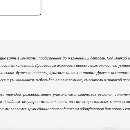
ие ванные комнаты, продуманные до мельчайших деталей. Под маркой R
лостных концепций. Производим акриловые ванны с возможностью установ
лнениях, душевые поддоны, душевые каналы и трапы. Далее в ассорти
ческие умывальники), мебель для ванных комнат, смесители и широкий ас
ми трендов, разрабатываем уникальные технические решения, запатен
 дизайном, регулярно выставляется на самых престижных мировых конк
а мы являемся крупнейшим производителем оборудования для ванных ком