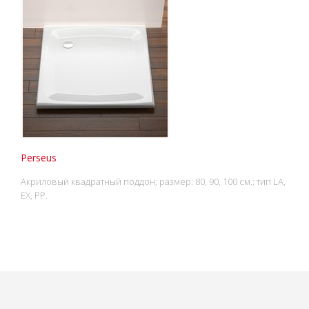
Perseus
Акриловый квадратный поддон; размер: 80, 90, 100 см.; тип LA,
EX, PP.