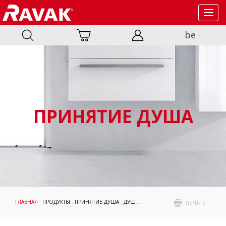
Toggl
navig
be
ПРИНЯТИЕ ДУША
ГЛАВНАЯ
:
ПРОДУКТЫ
:
ПРИНЯТИЕ ДУША
:
ДУШЕВЫЕ ПОДДОНЫ ПО ФОРМЕ
: ДУШ
ПЕЧАТЬ