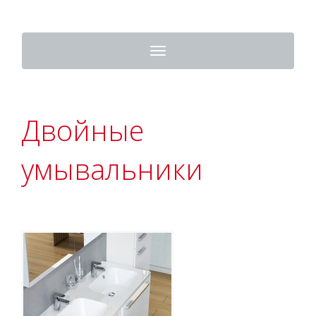
Toggle
navigation
Двойные
умывальники