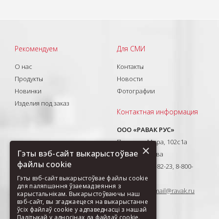
Рекомендуем
Для СМИ
О нас
Контакты
Продукты
Новости
Новинки
Фотографии
Изделия под заказ
Контактная информация
ООО «РАВАК РУС»
Проспект Мира, 102с1а
×
Гэты вэб-сайт выкарыстоўвае
129626, Москва
файлы cookie
T: +7(495) 710-82-23, 8-800-
Гэты вэб-сайт выкарыстоўвае файлы cookie
333-41-51
для паляпшэння ўзаемадзеяння з
E-mail:
ravak-mail@ravak.ru
карыстальнікам. Выкарыстоўваючы наш
вэб-сайт, вы згаджаецеся на выкарыстанне
ўсіх файлаў cookie у адпаведнасці з нашай
Палітыкай у адносінах да файлаў cookie.