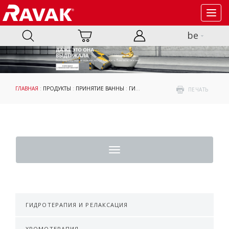
Toggl
navig
be
ГЛАВНАЯ
:
ПРОДУКТЫ
:
ПРИНЯТИЕ ВАННЫ
:
ГИДРОМАССАЖНЫЕ СИСТЕМЫ
: ГИДР
ПЕЧАТЬ
Toggle
navigation
ГИДРОТЕРАПИЯ И РЕЛАКСАЦИЯ
ХРОМОТЕРАПИЯ