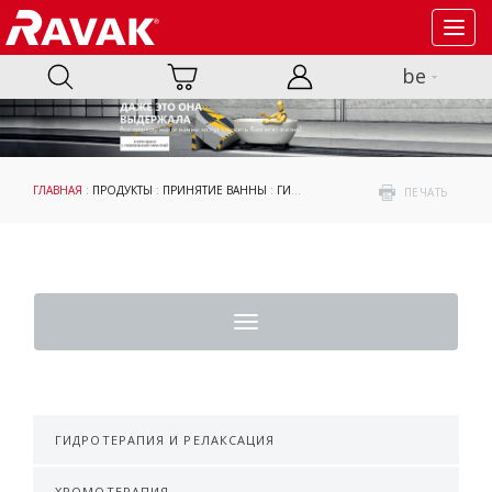
Toggl
navig
be
ГЛАВНАЯ
:
ПРОДУКТЫ
:
ПРИНЯТИЕ ВАННЫ
:
ГИДРОМАССАЖНЫЕ СИСТЕМЫ
: ТЕХН
ПЕЧАТЬ
Toggle
navigation
ГИДРОТЕРАПИЯ И РЕЛАКСАЦИЯ
ХРОМОТЕРАПИЯ