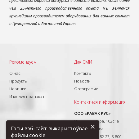
престижных мировых конкурсах в области дизайна. После более
чем 25-летнего производственного опыта мы являемся
крупнейшим производителем оборудования для ванных комнат
в Центральной и Восточной Европе.
Рекомендуем
Для СМИ
О нас
Контакты
Продукты
Новости
Новинки
Фотографии
Изделия под заказ
Контактная информация
ООО «РАВАК РУС»
Проспект Мира, 102с1а
×
Гэты вэб-сайт выкарыстоўвае
129626, Москва
файлы cookie
T: +7(495) 710-82-23, 8-800-