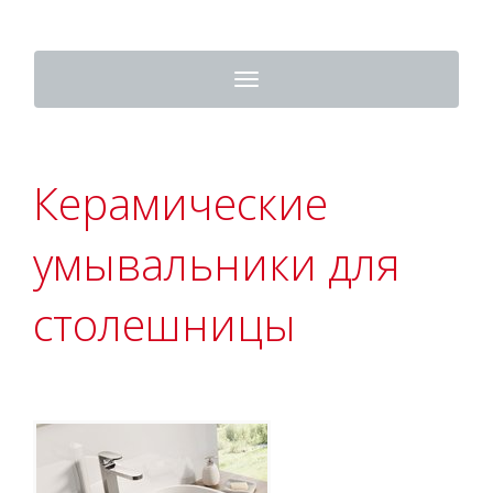
Toggle
navigation
Керамические
умывальники для
столешницы