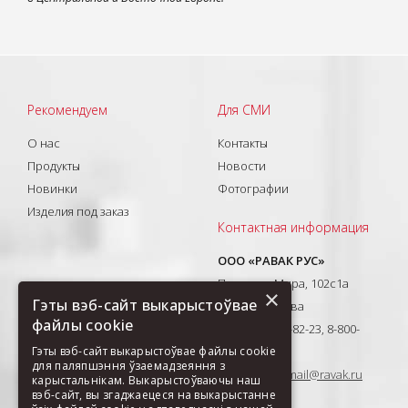
Рекомендуем
Для СМИ
О нас
Контакты
Продукты
Новости
Новинки
Фотографии
Изделия под заказ
Контактная информация
ООО «РАВАК РУС»
Проспект Мира, 102с1а
×
Гэты вэб-сайт выкарыстоўвае
129626, Москва
файлы cookie
T: +7(495) 710-82-23, 8-800-
Гэты вэб-сайт выкарыстоўвае файлы cookie
333-41-51
для паляпшэння ўзаемадзеяння з
E-mail:
ravak-mail@ravak.ru
карыстальнікам. Выкарыстоўваючы наш
вэб-сайт, вы згаджаецеся на выкарыстанне