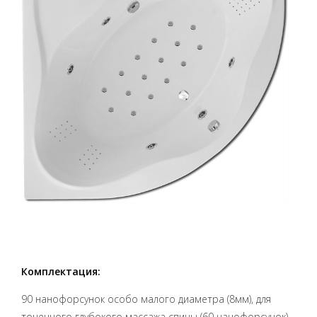
Комплектация:
90 нанофорсунок особо малого диаметра (8мм), для
точечного глубокого массажа спины (60 нанофорсунок)