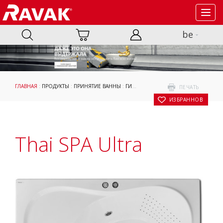
Toggl
navig
be
ГЛАВНАЯ
:
ПРОДУКТЫ
:
ПРИНЯТИЕ ВАННЫ
:
ГИДРОМАССАЖНЫЕ СИСТЕМЫ
:
ОРИГ
ПЕЧАТЬ
В ИЗБРАННОЕ
Thai SPA Ultra