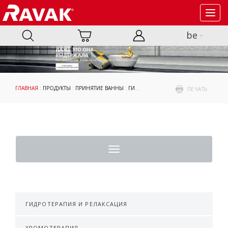
Toggl
navig
be
ГЛАВНАЯ
:
ПРОДУКТЫ
:
ПРИНЯТИЕ ВАННЫ
:
ГИДРОМАССАЖНЫЕ СИСТЕМЫ
:
ОРИГ
ПЕЧАТЬ
Toggle
navigation
ГИДРОТЕРАПИЯ И РЕЛАКСАЦИЯ
ХРОМОТЕРАПИЯ