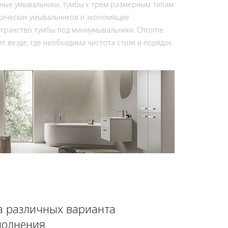
ные умывальники, тумбы к трем размерным типам
сических умывальников и экономящие
транство тумбы под миниумывальники. Chrome
ит везде, где необходима чистота стиля и порядок.
а различных варианта
полнения