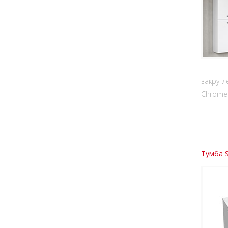
закругл
Chrome
Тумба S