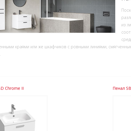
Поск
разл
из л
соот
сред
енными краями или же шкафчиков с ровными линиями, смягченным
.
D Chrome II
Пенал SB