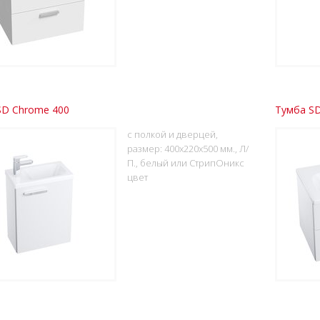
SD Chrome 400
Тумба SD
с полкой и дверцей,
размер: 400x220x500 мм., Л/
П., белый или СтрипОникс
цвет