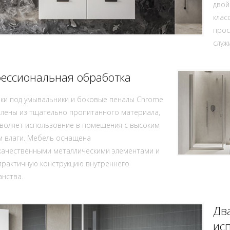
двой
клас
прос
служ
ессиональная обработка
ки под умывальники и боковые пеналы Chrome
лены из тщательно пропитанного материала,
воляет использовние в помещения с высоким
м влаги. Мебель оснащена
качественными металлическими элементами и
рактичную конструкцию внутреннего
нства.
Дв
ис