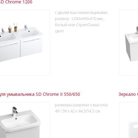
SD Chrome 1200
с двумя высокими ящиками,
размер: 1200x490x470 мм.,
белый или СтрипОникс
цвет
ля умывальника SD Chrome II 550/650
Зеркало 
размеры (ширина x высота):
49 / 59 x 42 x 44,5/54,5 см