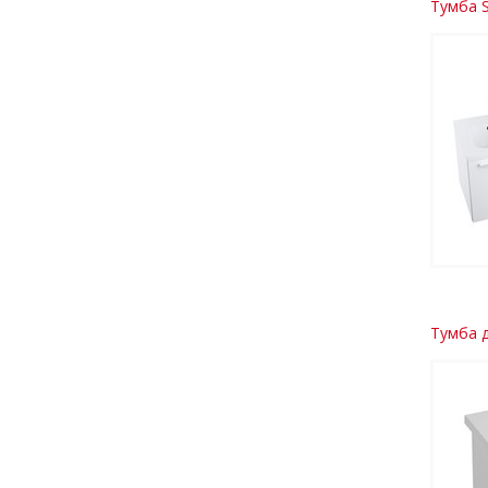
Тумба 
Тумба д