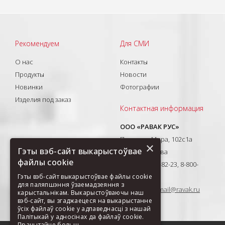
Рекомендуем
Для СМИ
О нас
Контакты
Продукты
Новости
Новинки
Фотографии
Изделия под заказ
Контактная информация
ООО «РАВАК РУС»
Проспект Мира, 102с1а
×
Гэты вэб-сайт выкарыстоўвае
129626, Москва
файлы cookie
T: +7(495) 710-82-23, 8-800-
333-41-51
Гэты вэб-сайт выкарыстоўвае файлы cookie
для паляпшэння ўзаемадзеяння з
E-mail:
ravak-mail@ravak.ru
карыстальнікам. Выкарыстоўваючы наш
вэб-сайт, вы згаджаецеся на выкарыстанне
ўсіх файлаў cookie у адпаведнасці з нашай
Палітыкай у адносінах да файлаў cookie.
Прачытайце больш