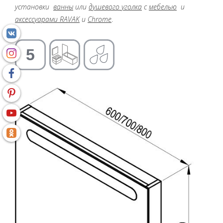
установки
ванны
или
душевого уголка
с
мебелью
и
аксессуарами RAVAK
и
Chrome
.