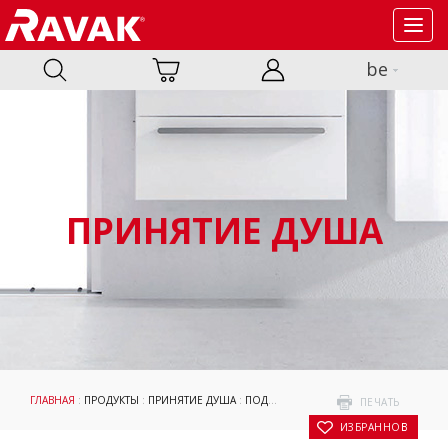
Toggl
navig
be
ПРИНЯТИЕ ДУША
ГЛАВНАЯ
:
ПРОДУКТЫ
:
ПРИНЯТИЕ ДУША
:
ПОДДОНЫ
:
GALAXY PRO 10°
: ПОДДОН 
ПЕЧАТЬ
В ИЗБРАННОЕ