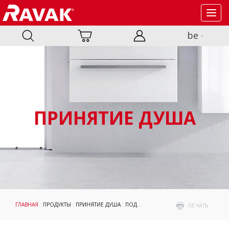
Toggl
navig
be
ПРИНЯТИЕ ДУША
ГЛАВНАЯ
:
ПРОДУКТЫ
:
ПРИНЯТИЕ ДУША
:
ПОДДОНЫ
: GALAXY PRO 10°
ПЕЧАТЬ