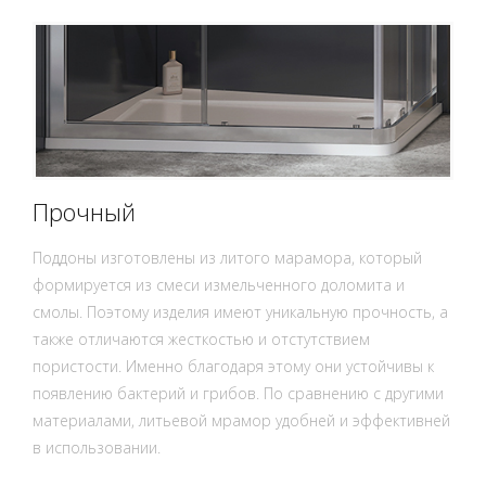
Прочный
Поддоны изготовлены из литого марамора, который
формируется из смеси измельченного доломита и
смолы. Поэтому изделия имеют уникальную прочность, а
также отличаются жесткостью и отстутствием
пористости. Именно благодаря этому они устойчивы к
появлению бактерий и грибов. По сравнению с другими
материалами, литьевой мрамор удобней и эффективней
в использовании.