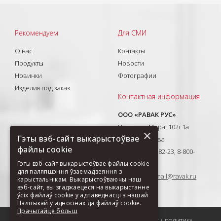
Рекомендуем
Для СМИ
О нас
Контакты
Продукты
Новости
Новинки
Фотографии
Изделия под заказ
Контактная информация
ООО «РАВАК РУС»
Проспект Мира, 102с1а
×
Гэты вэб-сайт выкарыстоўвае
129626, Москва
файлы cookie
T: +7(495) 710-82-23, 8-800-
333-41-51
Гэты вэб-сайт выкарыстоўвае файлы cookie
для паляпшэння ўзаемадзеяння з
E-mail:
ravak-mail@ravak.ru
карыстальнікам. Выкарыстоўваючы наш
вэб-сайт, вы згаджаецеся на выкарыстанне
ўсіх файлаў cookie у адпаведнасці з нашай
Палітыкай у адносінах да файлаў cookie.
Прачытайце больш
ПОРЕКОМЕНДОВАТЬ СТРАНИЦУ
|
КАРТА САЙТА
|
COOKIES
|
ПОЛИТИКА