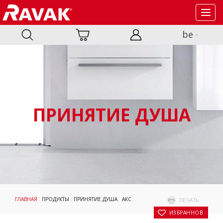
Toggl
navig
be
ПРИНЯТИЕ ДУША
ГЛАВНАЯ
:
ПРОДУКТЫ
:
ПРИНЯТИЕ ДУША
:
АКСЕССУАРЫ
:
ПРОФИЛИ
: РЕГУЛИРУЮ
ПЕЧАТЬ
В ИЗБРАННОЕ