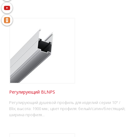
Регулирующий BLNPS
Регулирующий душевой профиль для изделий серии 10° /
Blix; высота: 1900 мм.; цвет профиля: белый/сатин/блестящий;
ширина профиля…