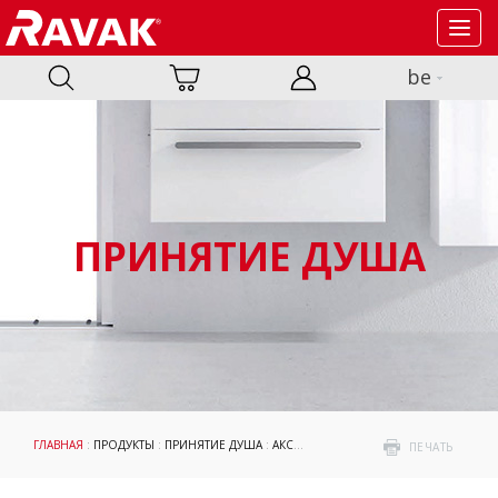
Toggl
navig
be
ПРИНЯТИЕ ДУША
ГЛАВНАЯ
:
ПРОДУКТЫ
:
ПРИНЯТИЕ ДУША
:
АКСЕССУАРЫ
: ПРОФИЛИ
ПЕЧАТЬ