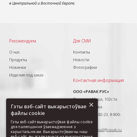
в Центральной и Восточной Европе.
Рекомендуем
Для СМИ
О нас
Контакты
Продукты
Новости
Новинки
Фотографии
Изделия под заказ
Контактная информация
ООО «РАВАК РУС»
Проспект Мира, 102с1а
×
Гэты вэб-сайт выкарыстоўвае
129626, Москва
файлы cookie
T: +7(495) 710-82-23, 8-800-
Гэты вэб-сайт выкарыстоўвае файлы cookie
333-41-51
для паляпшэння ўзаемадзеяння з
E-mail:
ravak-mail@ravak.ru
карыстальнікам. Выкарыстоўваючы наш
вэб-сайт, вы згаджаецеся на выкарыстанне