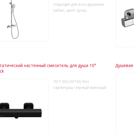
подходит для всех душевых
кабин, цвет: хром,…
атический настенный смеситель для душа 10°
Душевая 
ck
TD F 033.20/150, без
гарнитуры, черный матовый