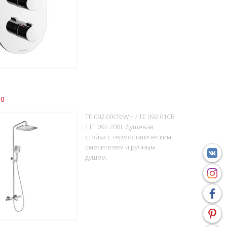
00
TE 092.00CR/WH / TE 092.01CR
/ TE 092.20BL Душевая
стойка с термостатическим
смесителем и ручным
душем.