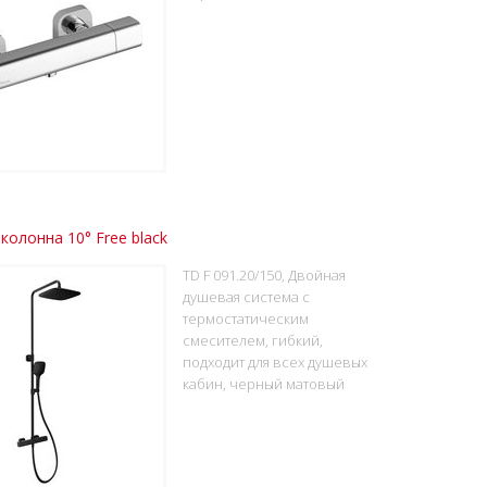
колонна 10° Free black
TD F 091.20/150, Двойная
душевая система с
термостатическим
смесителем, гибкий,
подходит для всех душевых
кабин, черный матовый