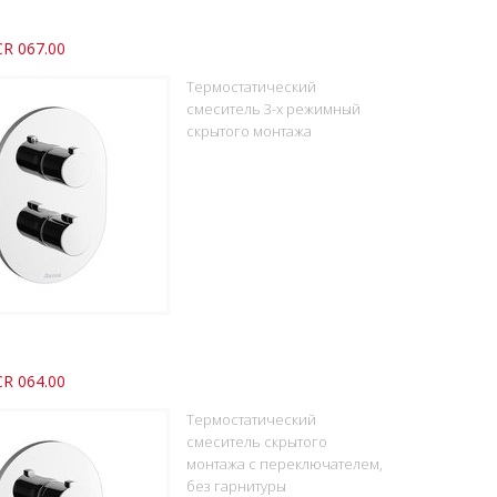
R 067.00
Термостатический
смеситель 3-х режимный
скрытого монтажа
R 064.00
Термостатический
смеситель скрытого
монтажа с переключателем,
без гарнитуры