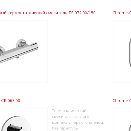
ый термостатический смеситель TE 072.00/150
Chrome-C
CR 063.00
Chrome-C
Термостатический
смеситель скрытого
монтажа с переключателем,
без гарнитуры