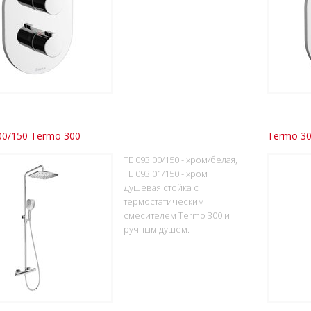
00/150 Termo 300
Termo 3
TE 093.00/150 - хром/белая,
TE 093.01/150 - хром
Душевая стойка с
термостатическим
смесителем Termo 300 и
ручным душем.