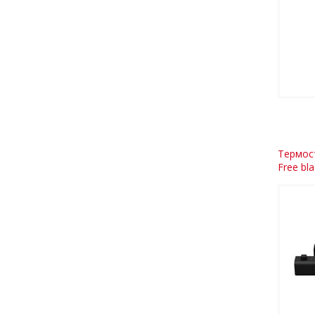
Термост
Free bla