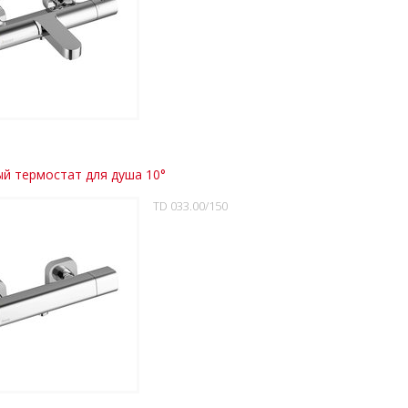
й термостат для душа 10°
TD 033.00/150