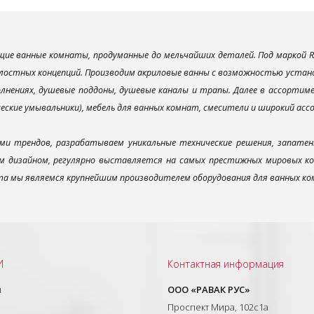
ие ванные комнаты, продуманные до мельчайших деталей. Под маркой R
лостных концепций. Производим акриловые ванны с возможностью установ
лнениях, душевые поддоны, душевые каналы и трапы. Далее в ассорти
ческие умывальники), мебель для ванных комнат, смесители и широкий ас
ми трендов, разрабатываем уникальные технические решения, запатен
 дизайном, регулярно выставляется на самых престижных мировых конк
а мы являемся крупнейшим производителем оборудования для ванных ком
И
Контактная информация
ы
ООО «РАВАК РУС»
Проспект Мира, 102с1а