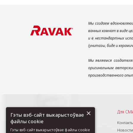
Мы создаем вдохновляющ
ванных комнат в виде це
и в нестандартных испо
(унитазы, биде и керами
Мы являемся создателя
оригинальным авторским
производственного опыт
×
Рекомендуем
Для СМ
Гэты вэб-сайт выкарыстоўвае
файлы cookie
О нас
Контакт
Продукты
Новости
Гэты вэб-сайт выкарыстоўвае файлы cookie