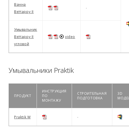
Ванна
-
BeHappy II
Умывальник
BeHappy II
video
угловой
Умывальники Praktik
ИНСТРУКЦИЯ
СТРОИТЕЛЬНАЯ
3D
ПРОДУКТ
ПО
ПОДГОТОВКА
МОДЕ
МОНТАЖУ
Praktik W
-