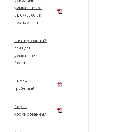
Сливы для
умывальников
CLICK-CLACK в
черном цвете
Фиксированный
слив для
-
умывальника
белый
-
Сифон U
трубчатый
Сифон
хромированный