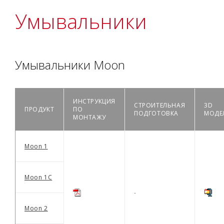
Умывальники
Умывальники Moon
ИНСТРУКЦИЯ
СТРОИТЕЛЬНАЯ
3D
ПРОДУКТ
ПО
ПОДГОТОВКА
МОДЕ
МОНТАЖУ
Moon 1
Moon 1C
-
Moon 2