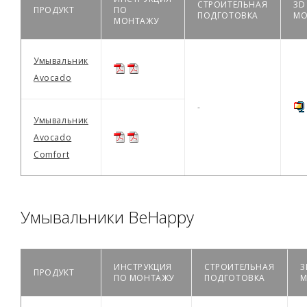
СТРОИТЕЛЬНАЯ
3D
ПРОДУКТ
ПО
ПОДГОТОВКА
МО
МОНТАЖУ
Умывальник
Avocado
-
Умывальник
Avocado
Comfort
Умывальники BeHappy
ИНСТРУКЦИЯ
СТРОИТЕЛЬНАЯ
3
ПРОДУКТ
ПО МОНТАЖУ
ПОДГОТОВКА
М