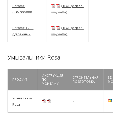
Chrome
{TEXT.prepad-
-
600/700/800
umyvadla}
Chrome 1200
{TEXT.prepad-
сдвоенный
umyvadla}
Умывальники Rosa
ИНСТРУКЦИЯ
СТРОИТЕЛЬНАЯ
3D
ПРОДУКТ
ПО
ПОДГОТОВКА
МО
МОНТАЖУ
Умывальник
-
Rosa