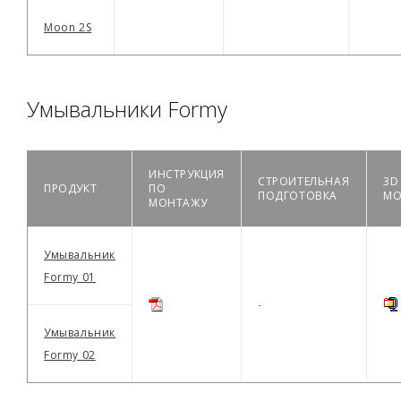
Moon 2S
Умывальники Formy
ИНСТРУКЦИЯ
СТРОИТЕЛЬНАЯ
3D
ПРОДУКТ
ПО
ПОДГОТОВКА
МО
МОНТАЖУ
Умывальник
Formy 01
-
Умывальник
Formy 02